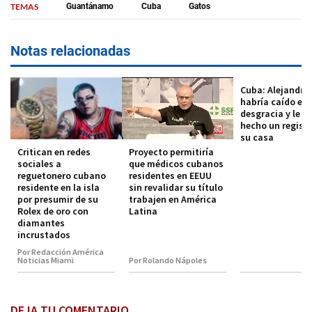
TEMAS
Guantánamo
Cuba
Gatos
Notas relacionadas
Cuba: Alejandro 
habría caído en
desgracia y le h
hecho un registr
su casa
Critican en redes
Proyecto permitiría
sociales a
que médicos cubanos
reguetonero cubano
residentes en EEUU
residente en la isla
sin revalidar su título
por presumir de su
trabajen en América
Rolex de oro con
Latina
diamantes
incrustados
Por Redacción América
Noticias Miami
Por Rolando Nápoles
DEJA TU COMENTARIO