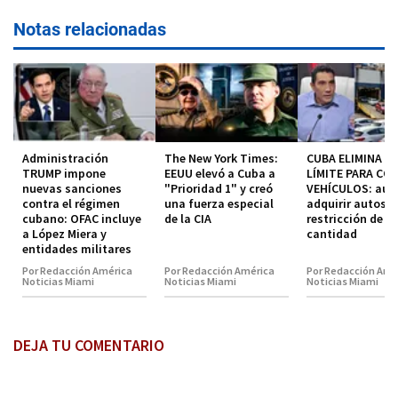
Notas relacionadas
Administración
The New York Times:
CUBA ELIMINA EL
TRUMP impone
EEUU elevó a Cuba a
LÍMITE PARA CO
nuevas sanciones
"Prioridad 1" y creó
VEHÍCULOS: aut
contra el régimen
una fuerza especial
adquirir autos s
cubano: OFAC incluye
de la CIA
restricción de
a López Miera y
cantidad
entidades militares
Por Redacción América
Por Redacción América
Por Redacción Amé
Noticias Miami
Noticias Miami
Noticias Miami
DEJA TU COMENTARIO