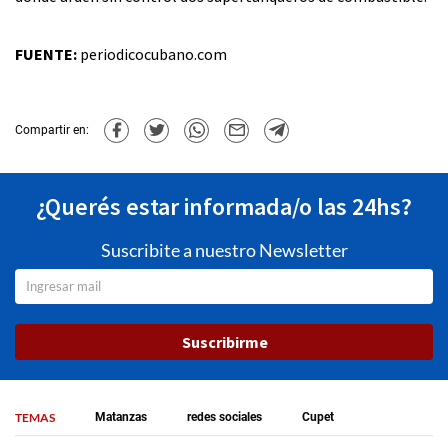
FUENTE:
periodicocubano.com
Compartir en:
¿Querés estar informada/o las 24hs?
Suscribite a nuestro Newsletter
Suscribirme
TEMAS
Matanzas
redes sociales
Cupet