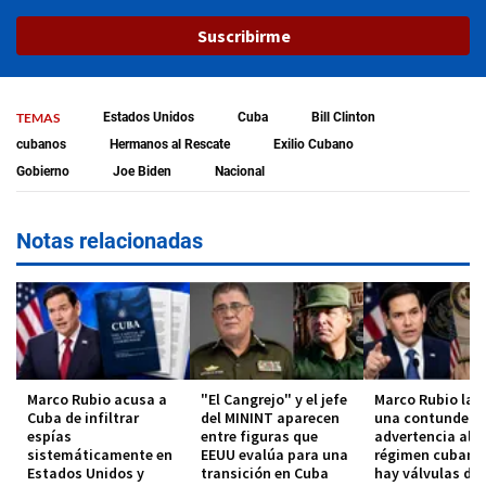
Suscribirme
TEMAS
Estados Unidos
Cuba
Bill Clinton
cubanos
Hermanos al Rescate
Exilio Cubano
Gobierno
Joe Biden
Nacional
Notas relacionadas
Marco Rubio acusa a
"El Cangrejo" y el jefe
Marco Rubio lan
Cuba de infiltrar
del MININT aparecen
una contundent
espías
entre figuras que
advertencia al
sistemáticamente en
EEUU evalúa para una
régimen cubano
Estados Unidos y
transición en Cuba
hay válvulas de