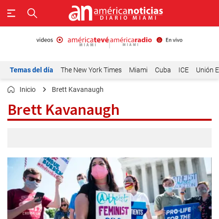
Temas del día
The New York Times
Miami
Cuba
ICE
Unión E
Inicio
Brett Kavanaugh
Brett Kavanaugh