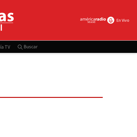
En Vivo
Buscar
ía TV