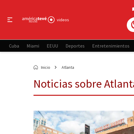
videos
Cuba
Miami
EEUU
Deportes
Entretenimientos
Inicio
Atlanta
Noticias sobre Atlant