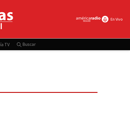
En Vivo
Buscar
ía TV