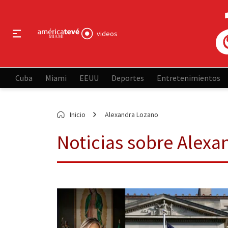
videos
Cuba
Miami
EEUU
Deportes
Entretenimientos
Inicio
Alexandra Lozano
Noticias sobre Alexa