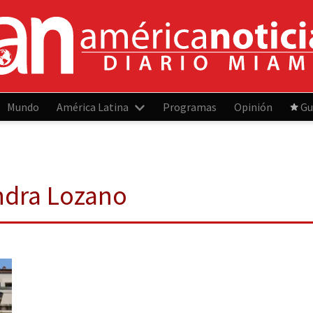
Mundo
América Latina
Programas
Opinión
Gu
ndra Lozano