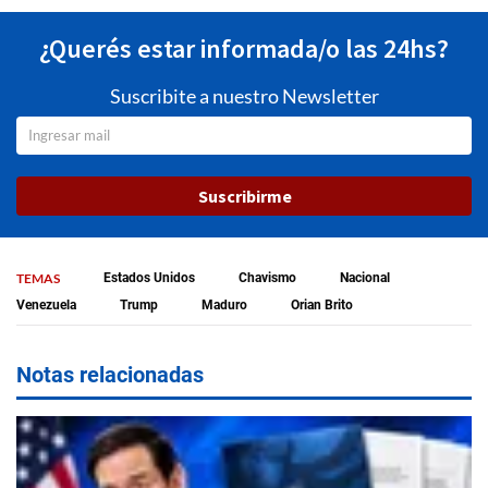
¿Querés estar informada/o las 24hs?
Suscribite a nuestro Newsletter
Suscribirme
TEMAS
Estados Unidos
Chavismo
Nacional
Venezuela
Trump
Maduro
Orian Brito
Notas relacionadas