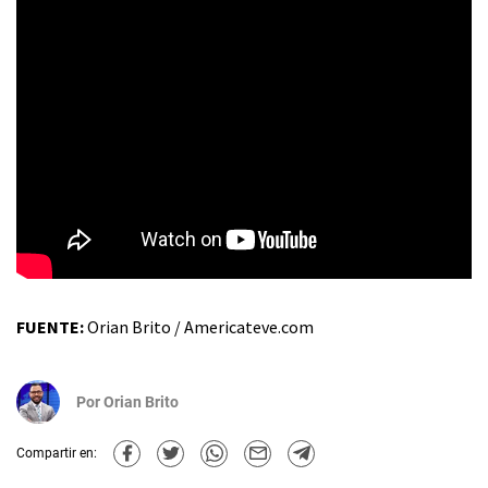
FUENTE:
Orian Brito / Americateve.com
Por
Orian Brito
Compartir en: