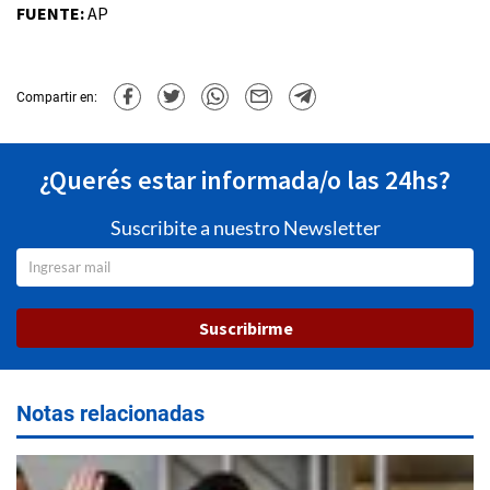
FUENTE:
AP
Compartir en:
¿Querés estar informada/o las 24hs?
Suscribite a nuestro Newsletter
Suscribirme
Notas relacionadas