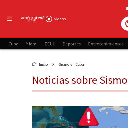
videos
Cuba
Miami
EEUU
Deportes
Entretenimientos
Inicio
Sismo en Cuba
Noticias sobre Sism