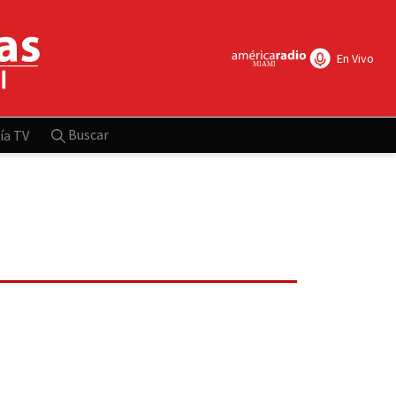
En Vivo
Buscar
ía TV