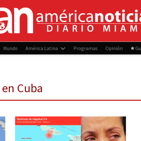
Mundo
América Latina
Programas
Opinión
Gu
o en Cuba