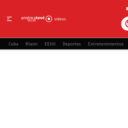
videos
Cuba
Miami
EEUU
Deportes
Entretenimientos