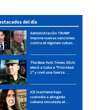
estacados del día
Administración TRUMP
impone nuevas sanciones
contra el régimen cubano:
OFAC incluye a López Miera
y entidades militares
The New York Times: EEUU
elevó a Cuba a "Prioridad
1" y creó una fuerza
especial de la CIA
ICE mantiene bajo
custodia a abogada
cubana vinculada al
MININT: esto es lo que se