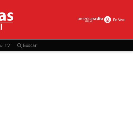
En Vivo
Buscar
ía TV