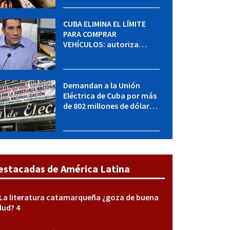
sabe del caso
CUBA ELIMINA EL LÍMITE
PARA COMPRAR
VEHÍCULOS: autoriza
adquirir autos sin
restricción de cantidad
Demandan a la Unión
Eléctrica de Cuba por más
de 802 millones de dólares
bajo la Ley Helms-Burton
estacadas de América Latina
La literatura catamarqueña ¿goza de buena
lud? 4