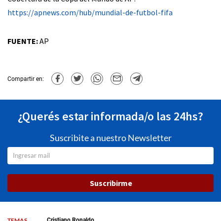
https://apnews.com/hub/mundial-de-futbol-fifa
FUENTE:
AP
Compartir en:
¿Querés estar informada/o las 24hs?
Suscribite a nuestro Newsletter
Suscribirme
TEMAS
Cristiano Ronaldo