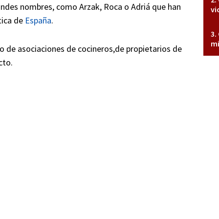
randes nombres, como Arzak, Roca o Adriá que han
vi
tica de
España
.
mi
 de asociaciones de cocineros,de propietarios de
cto.