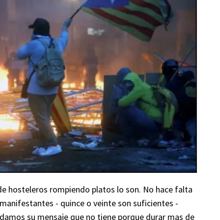
e hosteleros rompiendo platos lo son. No hace falta
anifestantes - quince o veinte son suficientes -
endamos su mensaje que no tiene porque durar mas de