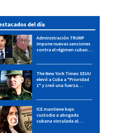
estacados del día
Administración TRUMP
impone nuevas sanciones
contra el régimen cubano:
OFAC incluye a López Miera
y entidades militares
The New York Times: EEUU
elevó a Cuba a "Prioridad
1" y creó una fuerza
especial de la CIA
ICE mantiene bajo
custodia a abogada
cubana vinculada al
MININT: esto es lo que se
sabe del caso