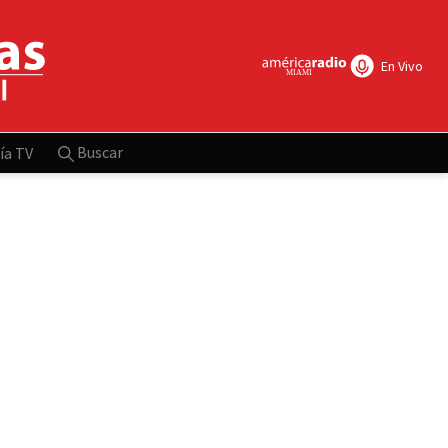
En Vivo
Buscar
ía TV