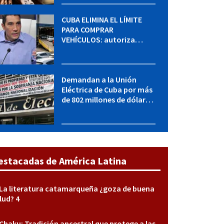
CUBA ELIMINA EL LÍMITE
PARA COMPRAR
VEHÍCULOS: autoriza
adquirir autos sin
restricción de cantidad
Demandan a la Unión
Eléctrica de Cuba por más
de 802 millones de dólares
bajo la Ley Helms-Burton
estacadas de América Latina
La literatura catamarqueña ¿goza de buena
lud? 4
Chaku: Tradición ancestral que protege a las