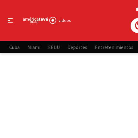
videos
Cuba
Miami
EEUU
Deportes
Entretenimientos