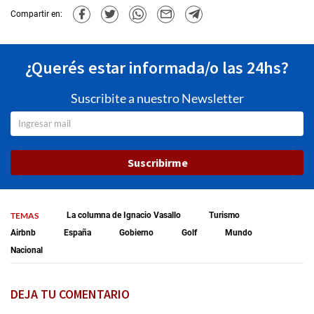
Compartir en:
¿Querés estar informada/o las 24hs?
Suscribite a nuestro Newsletter
Suscribirme
TEMAS
La columna de Ignacio Vasallo
Turismo
Airbnb
España
Gobierno
Golf
Mundo
Nacional
DEJA TU COMENTARIO