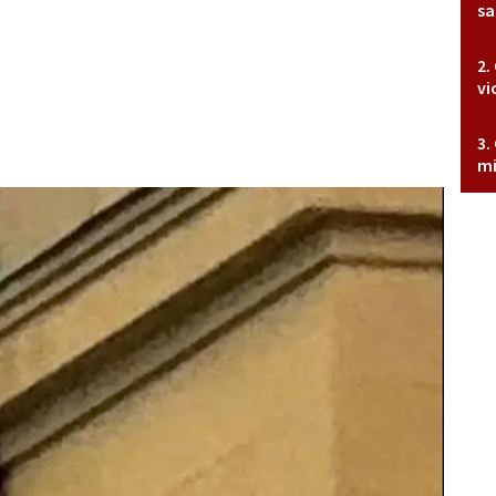
sa
vi
mi