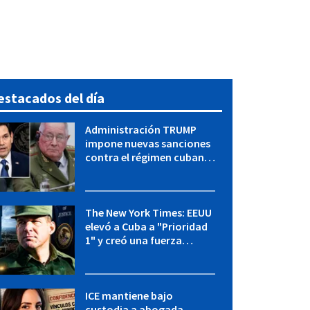
estacados del día
Administración TRUMP
impone nuevas sanciones
contra el régimen cubano:
OFAC incluye a López Miera
y entidades militares
The New York Times: EEUU
elevó a Cuba a "Prioridad
1" y creó una fuerza
especial de la CIA
ICE mantiene bajo
custodia a abogada