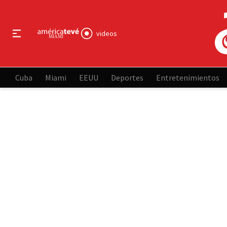
videos
Cuba
Miami
EEUU
Deportes
Entretenimientos