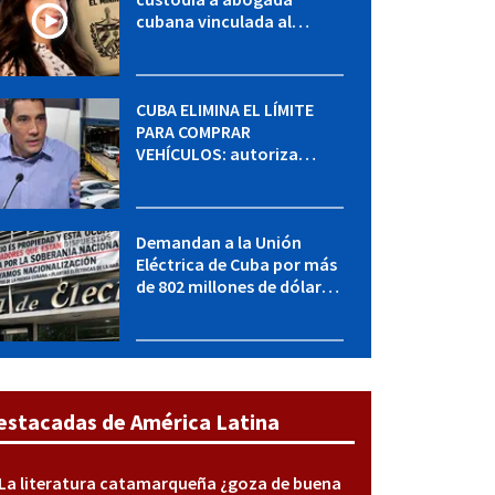
cubana vinculada al
MININT: esto es lo que se
sabe del caso
CUBA ELIMINA EL LÍMITE
PARA COMPRAR
VEHÍCULOS: autoriza
adquirir autos sin
restricción de cantidad
Demandan a la Unión
Eléctrica de Cuba por más
de 802 millones de dólares
bajo la Ley Helms-Burton
estacadas de América Latina
La literatura catamarqueña ¿goza de buena