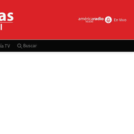
En Vivo
Buscar
ía TV