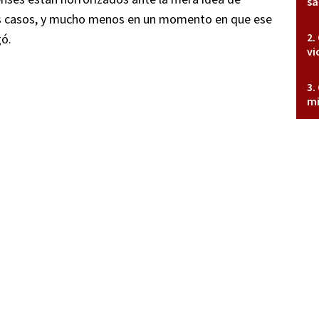
sa
los casos, y mucho menos en un momento en que ese
gó.
vi
mi