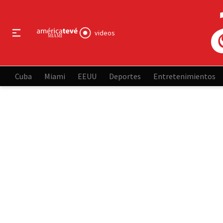
videos
Cuba
Miami
EEUU
Deportes
Entretenimientos