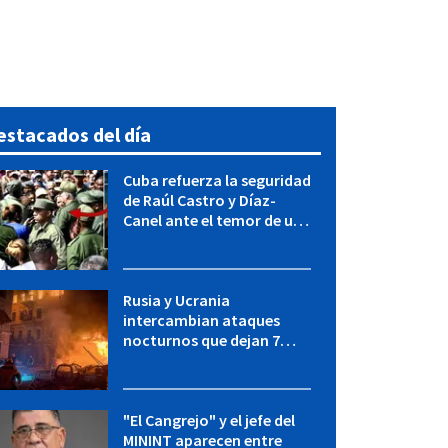
estacados del día
Cuba refuerza la seguridad
de Raúl Castro y Díaz-
Canel ante el temor de una
operación de EEUU
Rusia y Ucrania
intercambian ataques
nocturnos que dejan 7
muertos y muchos heridos
"El Cangrejo" y el jefe del
MININT aparecen entre