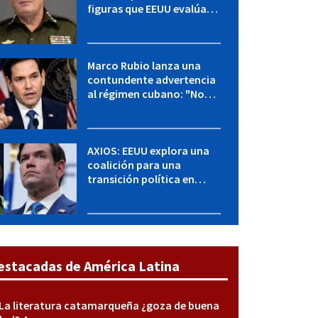
figuras que EEUU evalúa
para una transición en
Cuba
Marco Rubio lanza una
contundente advertencia
al régimen cubano: "No
hay válvulas de escape"
AXIOS: EEUU explora una
coalición para una
transición política en
Cuba y Marco Rubio habla
con "Raulito" Castro
estacadas de América Latina
La literatura catamarqueña ¿goza de buena