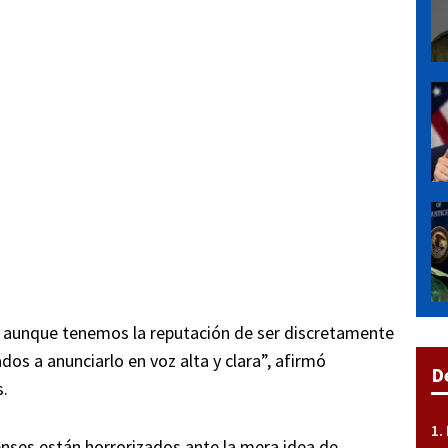
, aunque tenemos la reputación de ser discretamente
os a anunciarlo en voz alta y clara”, afirmó
D
s.
enses están horrorizados ante la mera idea de