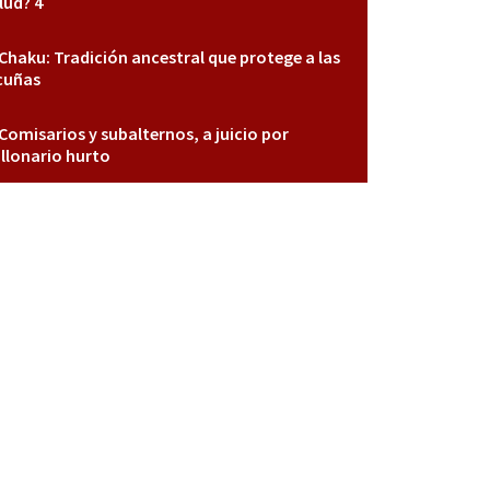
lud? 4
Chaku: Tradición ancestral que protege a las
cuñas
Comisarios y subalternos, a juicio por
llonario hurto