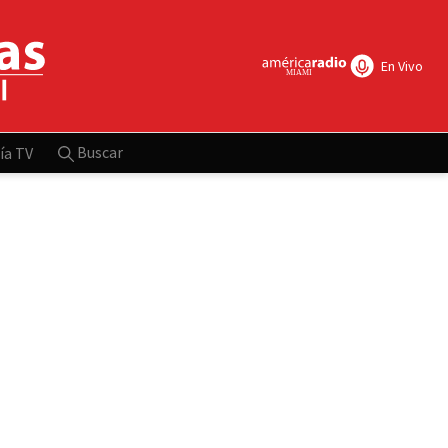
En Vivo
Buscar
ía TV