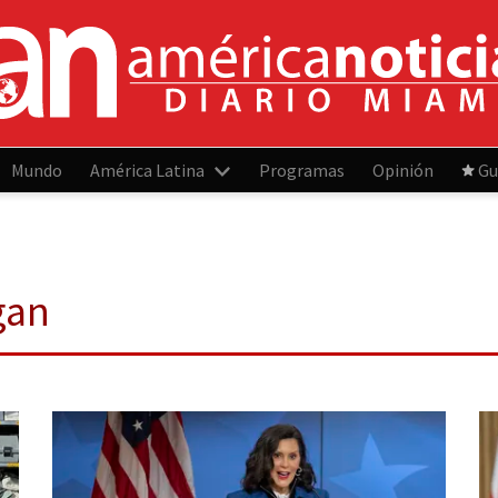
Mundo
América Latina
Programas
Opinión
Gu
gan