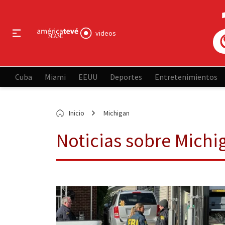
videos
Cuba
Miami
EEUU
Deportes
Entretenimientos
Inicio
Michigan
Noticias sobre Michi