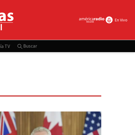
En Vivo
Buscar
ía TV