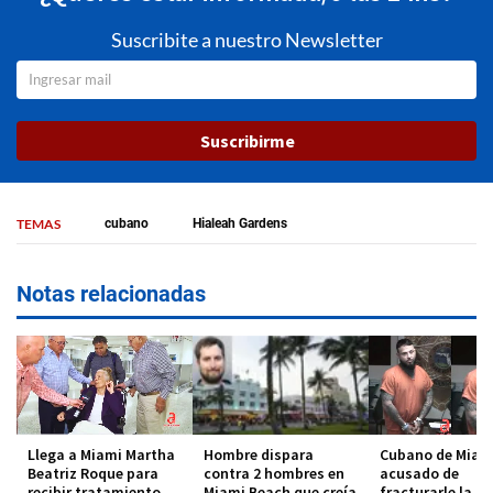
Suscribite a nuestro Newsletter
Suscribirme
TEMAS
cubano
Hialeah Gardens
Notas relacionadas
Llega a Miami Martha
Hombre dispara
Cubano de Miam
Beatriz Roque para
contra 2 hombres en
acusado de
recibir tratamiento
Miami Beach que creía
fracturarle la ca