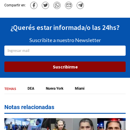
Compartir en:
¿Querés estar informada/o las 24hs?
Suscribite a nuestro Newsletter
Suscribirme
TEMAS
DEA
Nueva York
Miami
Notas relacionadas