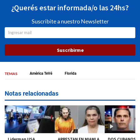
¿Querés estar informada/o las 24hs?
Suscribite a nuestro Newsletter
Suscribirme
TEMAS
América TeVé
Florida
Notas relacionadas
Liderman USA
ARRESTAN EN MIAMI A
DOS CUBANOS