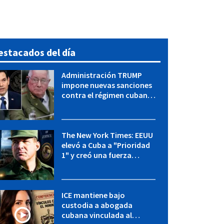
estacados del día
Administración TRUMP
impone nuevas sanciones
contra el régimen cubano:
OFAC incluye a López Miera
y entidades militares
The New York Times: EEUU
elevó a Cuba a "Prioridad
1" y creó una fuerza
especial de la CIA
ICE mantiene bajo
custodia a abogada
cubana vinculada al