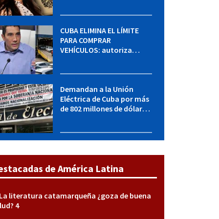
MININT: esto es lo que se
sabe del caso
CUBA ELIMINA EL LÍMITE
PARA COMPRAR
VEHÍCULOS: autoriza
adquirir autos sin
restricción de cantidad
Demandan a la Unión
Eléctrica de Cuba por más
de 802 millones de dólares
bajo la Ley Helms-Burton
estacadas de América Latina
La literatura catamarqueña ¿goza de buena
lud? 4