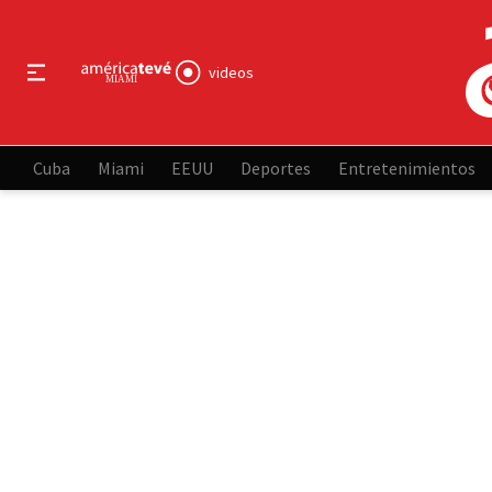
videos
Cuba
Miami
EEUU
Deportes
Entretenimientos