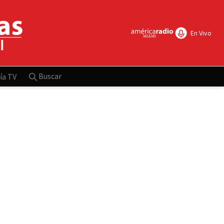
En Vivo
Buscar
ía TV