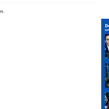
os.
D