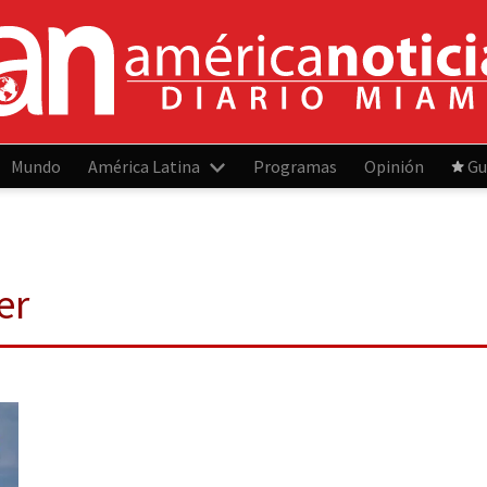
Mundo
América Latina
Programas
Opinión
Gu
er