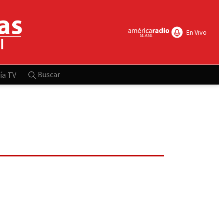
En Vivo
Buscar
ía TV