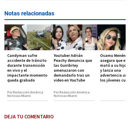
Notas relacionadas
Candyman sufre
Youtuber Adrián
Osamu Menénde
accidente de tránsito
Peachy denuncia que
asegura que el 
durante transmisión
las Guiribitey
mató a su hijo 
en vivo y el
amenazaron con
y lanza una
impactante momento
demandarlo tras un
advertencia urg
queda grabado
video en YouTube
los jóvenes cub
Por Redacción América
Por Redacción América
Noticias Miami
Noticias Miami
DEJA TU COMENTARIO