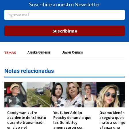
Suscribite a nuestro Newsletter
Suscribirme
TEMAS
Aleska Génesis
Javier Ceriani
Notas relacionadas
Candyman sufre
Youtuber Adrián
Osamu Menénde
accidente de tránsito
Peachy denuncia que
asegura que el 
durante transmisión
las Guiribitey
mató a su hijo 
en vivo y el
amenazaron con
y lanza una