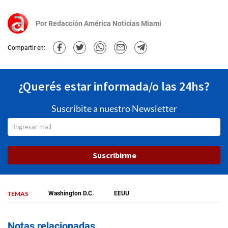
Por
Redacción América Noticias Miami
Compartir en:
¿Querés estar informada/o las 24hs?
Suscribite a nuestro Newsletter
Suscribirme
TEMAS
Washington D.C.
EEUU
Notas relacionadas