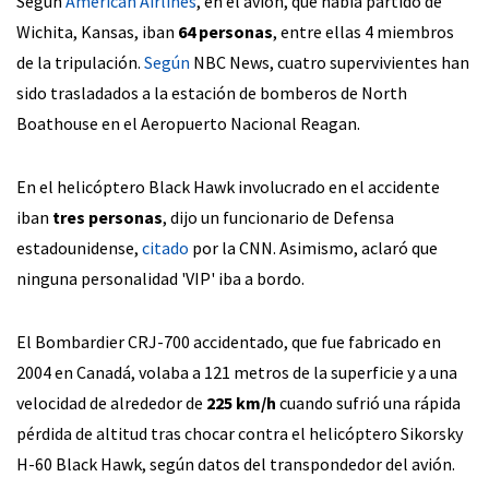
Según
American Airlines
, en el avión, que había partido de
Wichita, Kansas, iban
64 personas
, entre ellas 4 miembros
de la tripulación.
Según
NBC News, cuatro supervivientes han
sido trasladados a la estación de bomberos de North
Boathouse en el Aeropuerto Nacional Reagan.
En el helicóptero Black Hawk involucrado en el accidente
iban
tres personas
, dijo un funcionario de Defensa
estadounidense,
citado
por la CNN. Asimismo, aclaró que
ninguna personalidad 'VIP' iba a bordo.
El Bombardier CRJ-700 accidentado, que fue fabricado en
2004 en Canadá, volaba a 121 metros de la superficie y a una
velocidad de alrededor de
225 km/h
cuando sufrió una rápida
pérdida de altitud tras chocar contra el helicóptero Sikorsky
H-60 Black Hawk, según datos del transpondedor del avión.