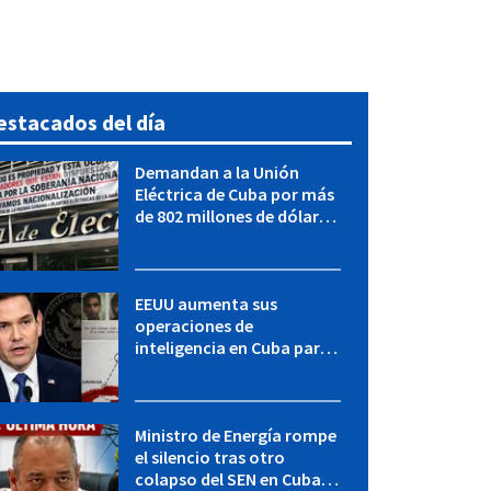
estacados del día
Demandan a la Unión
Eléctrica de Cuba por más
de 802 millones de dólares
bajo la Ley Helms-Burton
EEUU aumenta sus
operaciones de
inteligencia en Cuba para
elevar la presión sobre el
régimen, según POLITICO
Ministro de Energía rompe
el silencio tras otro
colapso del SEN en Cuba: