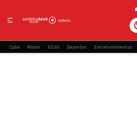
videos
Cuba
Miami
EEUU
Deportes
Entretenimientos