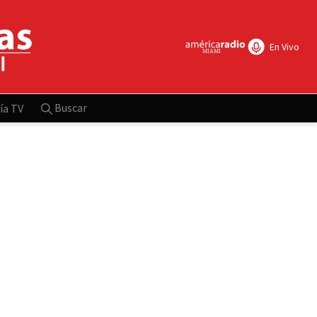
En Vivo
Buscar
ía TV