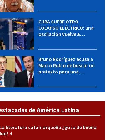
"Seguimos adelante con
mucho empeño"
CUBA SUFRE OTRO
COLAPSO ELÉCTRICO: una
oscilación vuelve a
desconectar el Sistema
Eléctrico Nacional
Bruno Rodríguez acusa a
Marco Rubio de buscar un
pretexto para una
agresión militar contra
Cuba
estacadas de América Latina
La literatura catamarqueña ¿goza de buena
lud? 4