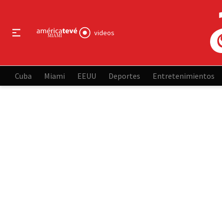
videos
Cuba
Miami
EEUU
Deportes
Entretenimientos