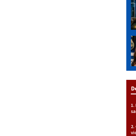
D
sa
vi