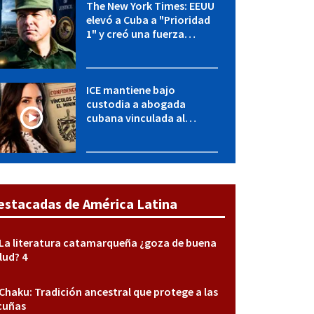
The New York Times: EEUU
elevó a Cuba a "Prioridad
1" y creó una fuerza
especial de la CIA
ICE mantiene bajo
custodia a abogada
cubana vinculada al
MININT: esto es lo que se
sabe del caso
estacadas de América Latina
La literatura catamarqueña ¿goza de buena
lud? 4
Chaku: Tradición ancestral que protege a las
cuñas