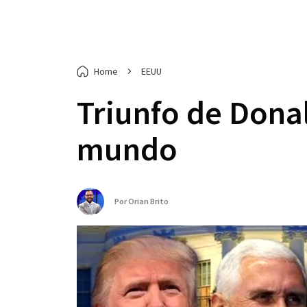
Home
EEUU
Triunfo de Dona
mundo
Por
Orian Brito