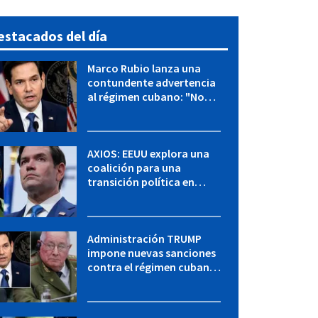
estacados del día
Marco Rubio lanza una
contundente advertencia
al régimen cubano: "No
hay válvulas de escape"
AXIOS: EEUU explora una
coalición para una
transición política en
Cuba y Marco Rubio habla
con "Raulito" Castro
Administración TRUMP
impone nuevas sanciones
contra el régimen cubano:
OFAC incluye a López Miera
y entidades militares