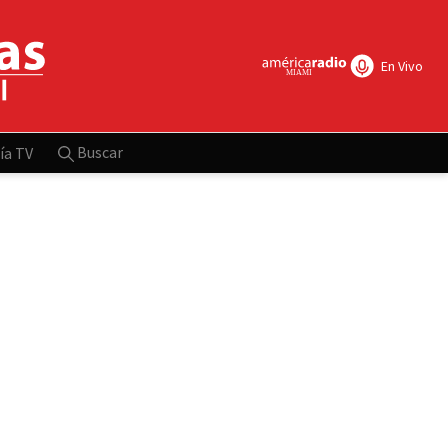
En Vivo
Buscar
ía TV