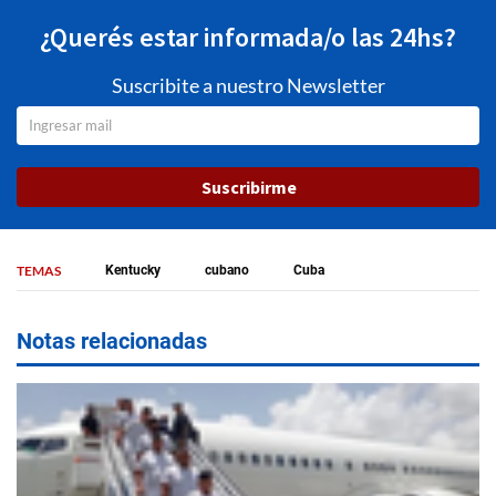
¿Querés estar informada/o las 24hs?
Suscribite a nuestro Newsletter
Suscribirme
TEMAS
Kentucky
cubano
Cuba
Notas relacionadas