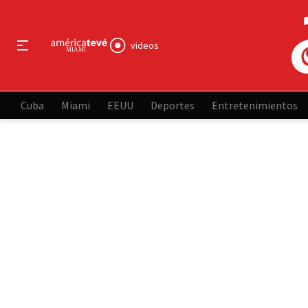
videos
Cuba
Miami
EEUU
Deportes
Entretenimientos