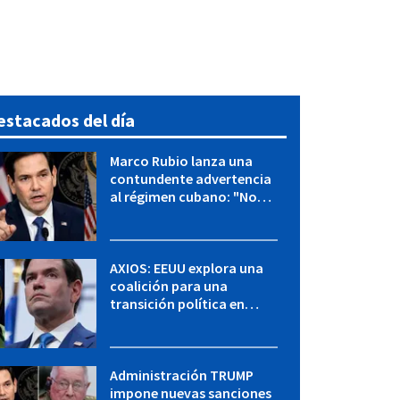
estacados del día
Marco Rubio lanza una
contundente advertencia
al régimen cubano: "No
hay válvulas de escape"
AXIOS: EEUU explora una
coalición para una
transición política en
Cuba y Marco Rubio habla
con "Raulito" Castro
Administración TRUMP
impone nuevas sanciones