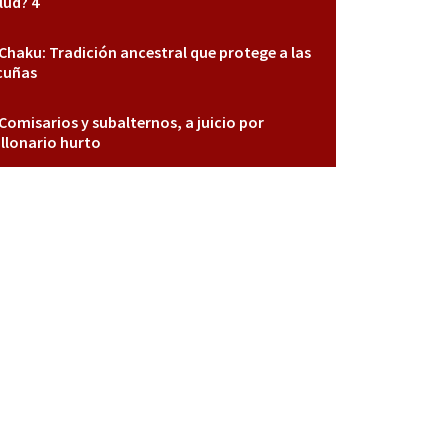
lud? 4
Chaku: Tradición ancestral que protege a las
cuñas
Comisarios y subalternos, a juicio por
llonario hurto