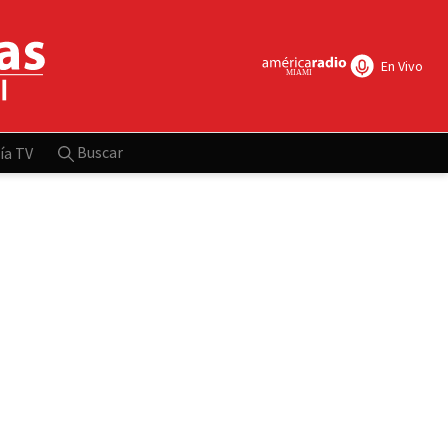
En Vivo
Buscar
ía TV