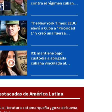
contra el régimen cubano:
OFAC incluye a López Miera
y entidades militares
The New York Times: EEUU
elevó a Cuba a "Prioridad
1" y creó una fuerza
especial de la CIA
ICE mantiene bajo
custodia a abogada
cubana vinculada al
MININT: esto es lo que se
sabe del caso
estacadas de América Latina
La literatura catamarqueña ¿goza de buena