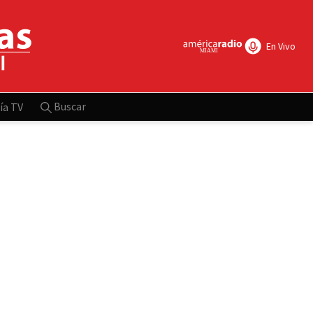
En Vivo
Buscar
ía TV