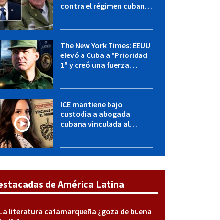
contra el régimen cubano:
OFAC incluye a López Miera
y entidades militares
The New York Times: EEUU
elevó a Cuba a "Prioridad
1" y creó una fuerza
especial de la CIA
ICE mantiene bajo
custodia a abogada
cubana vinculada al
MININT: esto es lo que se
sabe del caso
estacadas de América Latina
La literatura catamarqueña ¿goza de buena