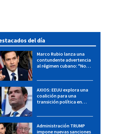
estacados del día
Marco Rubio lanza una
contundente advertencia
al régimen cubano: "No
hay válvulas de escape"
AXIOS: EEUU explora una
coalición para una
transición política en
Cuba y Marco Rubio habla
con "Raulito" Castro
Administración TRUMP
impone nuevas sanciones