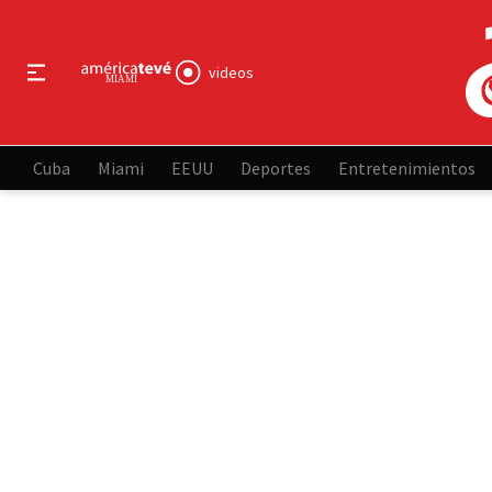
videos
Cuba
Miami
EEUU
Deportes
Entretenimientos