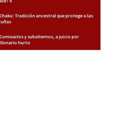
lud? 4
Chaku: Tradición ancestral que protege a las
cuñas
Comisarios y subalternos, a juicio por
llonario hurto