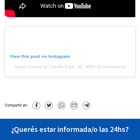
View this post on Instagram
A post shared by Cheslie Kryst, JD, MBA (@chesliekryst)
Compartir en:
¿Querés estar informada/o las 24hs?