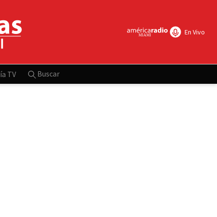
En Vivo
Buscar
ía TV