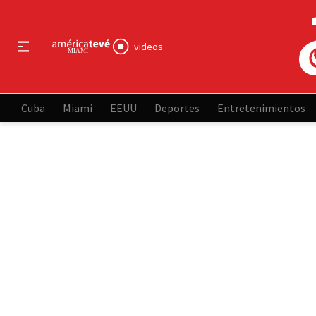
videos
Cuba
Miami
EEUU
Deportes
Entretenimientos