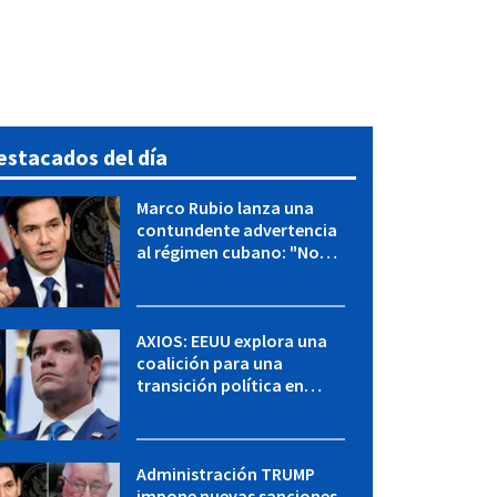
estacados del día
Marco Rubio lanza una
contundente advertencia
al régimen cubano: "No
hay válvulas de escape"
AXIOS: EEUU explora una
coalición para una
transición política en
Cuba y Marco Rubio habla
con "Raulito" Castro
Administración TRUMP
impone nuevas sanciones