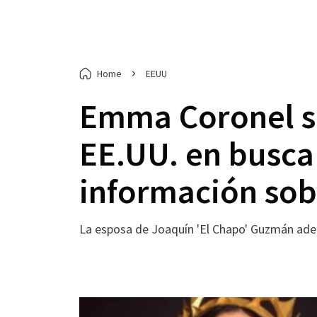
Home
EEUU
Emma Coronel se
EE.UU. en busca
información sobr
La esposa de Joaquín 'El Chapo' Guzmán adem