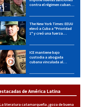
contra el régimen cubano:
OFAC incluye a López Miera
y entidades militares
The New York Times: EEUU
elevó a Cuba a "Prioridad
1" y creó una fuerza
especial de la CIA
ICE mantiene bajo
custodia a abogada
cubana vinculada al
MININT: esto es lo que se
sabe del caso
estacadas de América Latina
La literatura catamarqueña ¿goza de buena