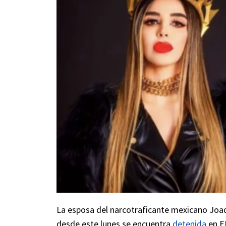
La esposa del narcotraficante mexicano Joaq
desde este lunes se encuentra
detenida
en EE