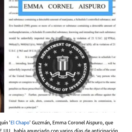
uín '
El Chapo
' Guzmán, Emma Coronel Aispuro, que
.UU., había anunciado con varios días de anticipación