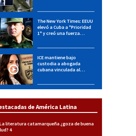
OFAC incluye a López Miera
y entidades militares
The New York Times: EEUU
elevó a Cuba a "Prioridad
1" y creó una fuerza
especial de la CIA
ICE mantiene bajo
custodia a abogada
cubana vinculada al
MININT: esto es lo que se
sabe del caso
estacadas de América Latina
La literatura catamarqueña ¿goza de buena
lud? 4