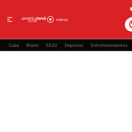
videos
Cuba
Miami
EEUU
Deportes
Entretenimientos