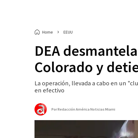
Home
EEUU
DEA desmantela 
Colorado y deti
La operación, llevada a cabo en un "cl
en efectivo
Por
Redacción América Noticias Miami