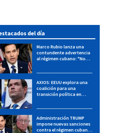
estacados del día
Marco Rubio lanza una
contundente advertencia
al régimen cubano: "No
hay válvulas de escape"
AXIOS: EEUU explora una
coalición para una
transición política en
Cuba y Marco Rubio habla
con "Raulito" Castro
Administración TRUMP
impone nuevas sanciones
contra el régimen cubano: