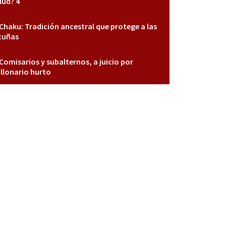
lud? 4
Chaku: Tradición ancestral que protege a las
cuñas
Comisarios y subalternos, a juicio por
llonario hurto