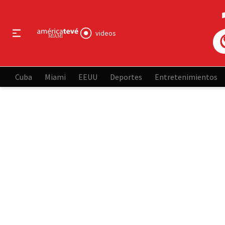
videos
Cuba
Miami
EEUU
Deportes
Entretenimientos