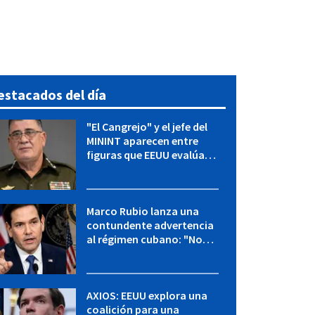
estacados del día
"El Cangrejo" y el jefe del
MININT aparecen entre
figuras que EEUU evalúa
para una transición en
Cuba
Marco Rubio lanza una
contundente advertencia
al régimen cubano: "No
hay válvulas de escape"
AXIOS: EEUU explora una
coalición para una