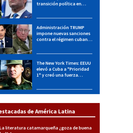
transición política en
Cuba y Marco Rubio habla
con "Raulito" Castro
Administración TRUMP
impone nuevas sanciones
contra el régimen cubano:
OFAC incluye a López Miera
y entidades militares
The New York Times: EEUU
elevó a Cuba a "Prioridad
1" y creó una fuerza
especial de la CIA
estacadas de América Latina
La literatura catamarqueña ¿goza de buena