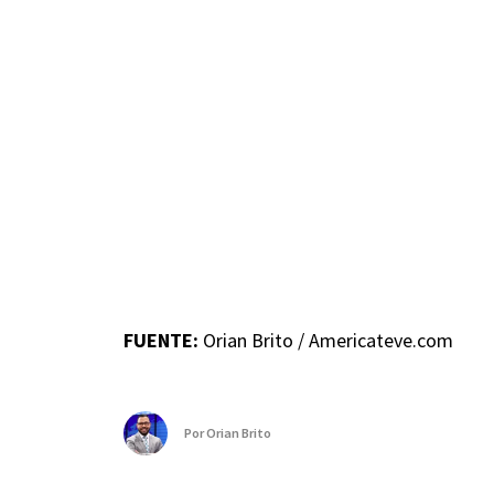
FUENTE:
Orian Brito / Americateve.com
Por
Orian Brito