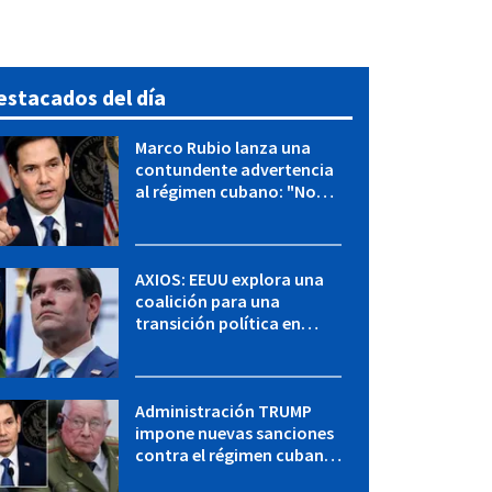
estacados del día
Marco Rubio lanza una
contundente advertencia
al régimen cubano: "No
hay válvulas de escape"
AXIOS: EEUU explora una
coalición para una
transición política en
Cuba y Marco Rubio habla
con "Raulito" Castro
Administración TRUMP
impone nuevas sanciones
contra el régimen cubano:
OFAC incluye a López Miera