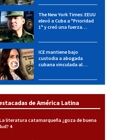
y entidades militares
The New York Times: EEUU
elevó a Cuba a "Prioridad
1" y creó una fuerza
especial de la CIA
ICE mantiene bajo
custodia a abogada
cubana vinculada al
MININT: esto es lo que se
sabe del caso
estacadas de América Latina
La literatura catamarqueña ¿goza de buena
lud? 4