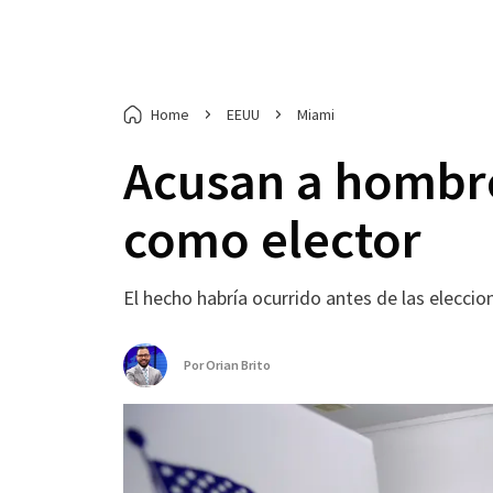
Home
EEUU
Miami
Acusan a hombre
como elector
El hecho habría ocurrido antes de las elecci
Por
Orian Brito