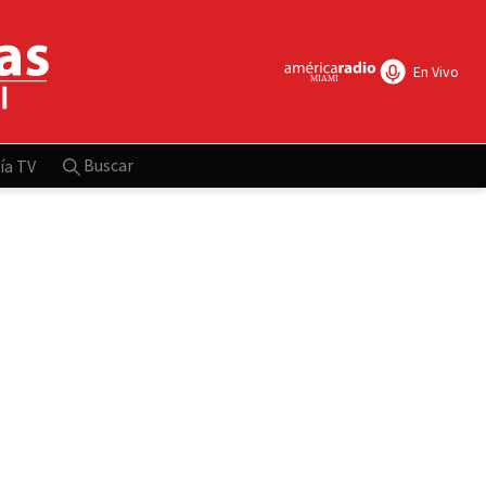
En Vivo
Buscar
ía TV