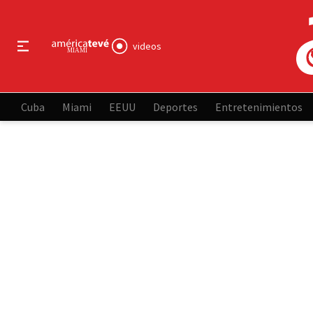
videos
Cuba
Miami
EEUU
Deportes
Entretenimientos