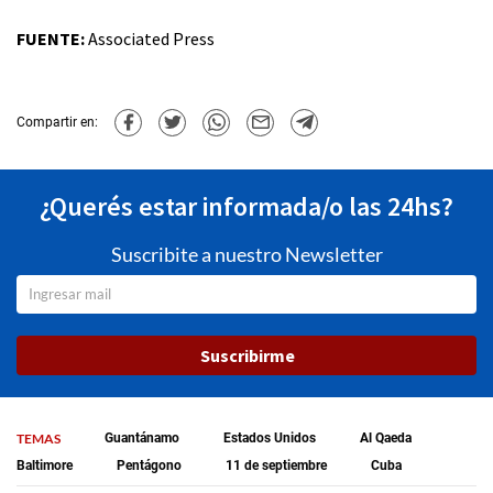
FUENTE:
Associated Press
Compartir en:
¿Querés estar informada/o las 24hs?
Suscribite a nuestro Newsletter
Suscribirme
TEMAS
Guantánamo
Estados Unidos
Al Qaeda
Baltimore
Pentágono
11 de septiembre
Cuba