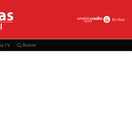
En Vivo
Buscar
ía TV