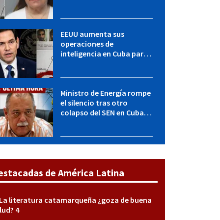
LICENCIA: una operación
encubierta destapó el
caso
EEUU aumenta sus
operaciones de
inteligencia en Cuba para
elevar la presión sobre el
régimen, según POLITICO
Ministro de Energía rompe
el silencio tras otro
colapso del SEN en Cuba:
"Seguimos adelante con
mucho empeño"
estacadas de América Latina
La literatura catamarqueña ¿goza de buena
lud? 4