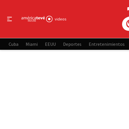
videos
Cuba
Miami
EEUU
Deportes
Entretenimientos