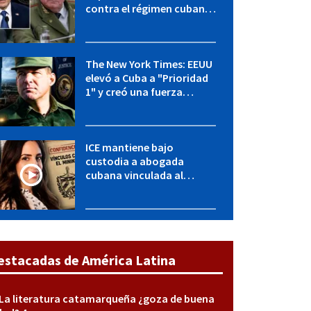
contra el régimen cubano:
OFAC incluye a López Miera
y entidades militares
The New York Times: EEUU
elevó a Cuba a "Prioridad
1" y creó una fuerza
especial de la CIA
ICE mantiene bajo
custodia a abogada
cubana vinculada al
MININT: esto es lo que se
sabe del caso
estacadas de América Latina
La literatura catamarqueña ¿goza de buena