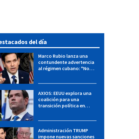
estacados del día
Marco Rubio lanza una
contundente advertencia
al régimen cubano: "No
hay válvulas de escape"
AXIOS: EEUU explora una
coalición para una
transición política en
Cuba y Marco Rubio habla
con "Raulito" Castro
Administración TRUMP
impone nuevas sanciones