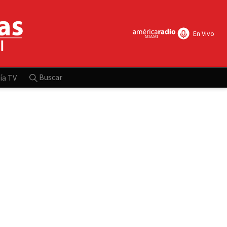
En Vivo
Buscar
ía TV