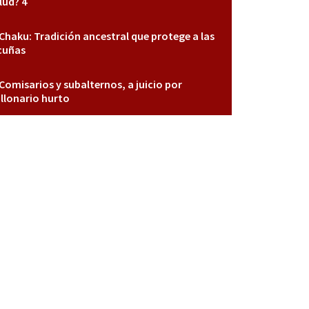
lud? 4
Chaku: Tradición ancestral que protege a las
cuñas
Comisarios y subalternos, a juicio por
llonario hurto