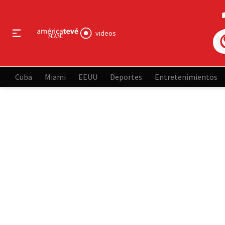
videos
Cuba
Miami
EEUU
Deportes
Entretenimientos