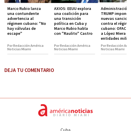
Marco Rubio lanza
AXIOS: EEUU explora
Administración
una contundente
una coalición para
TRUMP impone
advertencia al
una transición
nuevas sancion
régimen cubano: "No
política en Cuba y
contra el régim
hay válvulas de
Marco Rubio habla
cubano: OFAC in
escape"
con "Raulito" Castro
a López Miera y
entidades milit
Por Redacción América
Por Redacción América
Por Redacción Amé
Noticias Miami
Noticias Miami
Noticias Miami
DEJA TU COMENTARIO
Cuba