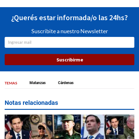
¿Querés estar informada/o las 24hs?
Suscribite a nuestro Newsletter
Suscribirme
TEMAS
Matanzas
Cárdenas
Notas relacionadas