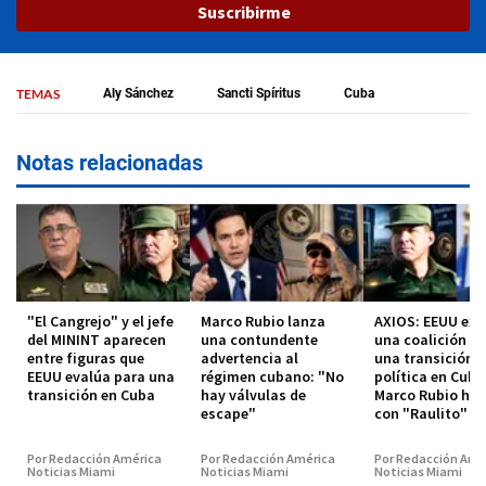
Suscribirme
TEMAS
Aly Sánchez
Sancti Spíritus
Cuba
Notas relacionadas
"El Cangrejo" y el jefe
Marco Rubio lanza
AXIOS: EEUU exp
del MININT aparecen
una contundente
una coalición p
entre figuras que
advertencia al
una transición
EEUU evalúa para una
régimen cubano: "No
política en Cuba
transición en Cuba
hay válvulas de
Marco Rubio hab
escape"
con "Raulito" C
Por Redacción América
Por Redacción América
Por Redacción Amé
Noticias Miami
Noticias Miami
Noticias Miami