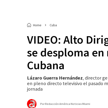
Home
Cuba
VIDEO: Alto Diri
se desploma en 
Cubana
Lázaro Guerra Hernández
, director g
en pleno directo televisivo el pasado 
jornada
Por
Redacción América Noticias Miami