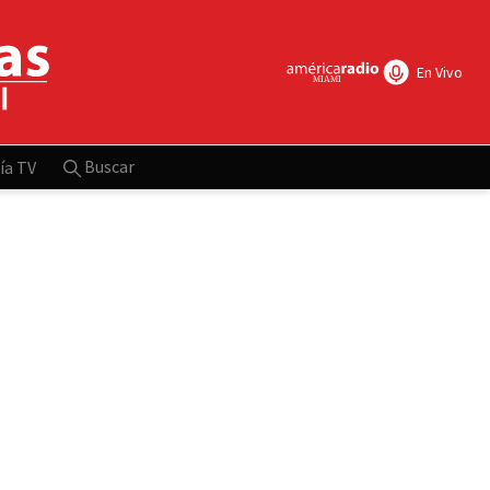
En Vivo
Buscar
ía TV