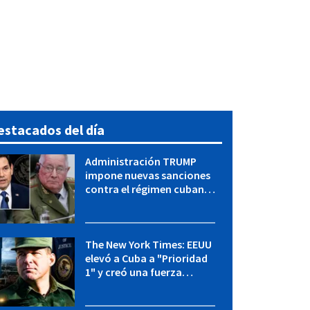
estacados del día
Administración TRUMP
impone nuevas sanciones
contra el régimen cubano:
OFAC incluye a López Miera
y entidades militares
The New York Times: EEUU
elevó a Cuba a "Prioridad
1" y creó una fuerza
especial de la CIA