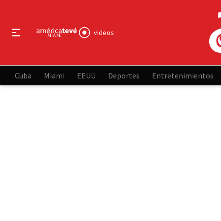
videos
Cuba
Miami
EEUU
Deportes
Entretenimientos