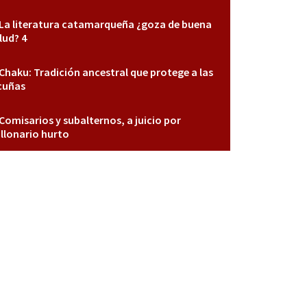
La literatura catamarqueña ¿goza de buena
lud? 4
Chaku: Tradición ancestral que protege a las
cuñas
Comisarios y subalternos, a juicio por
llonario hurto