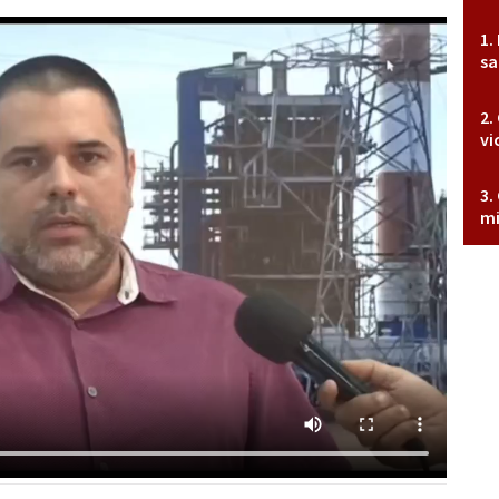
sa
vi
mi