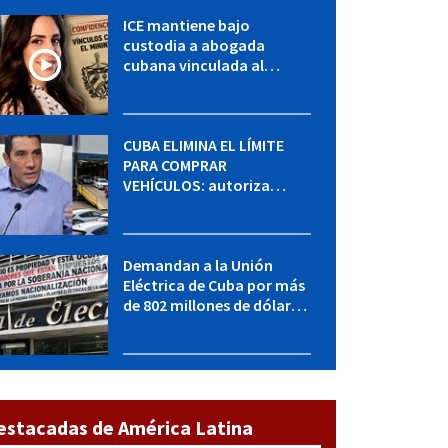
ICE mantiene bajo
custodia a abogada
cubana vinculada al
MININT: esto es lo que se
sabe del caso
CUBA ELIMINA EL LÍMITE
PARA COMPRAR
VEHÍCULOS: autoriza
adquirir autos sin
restricción de cantidad
Demandan a la Unión
Eléctrica de Cuba por más
de 802 millones de dólares
bajo la Ley Helms-Burton
estacadas de América Latina