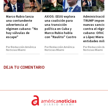
Marco Rubio lanza
AXIOS: EEUU explora
Administración
una contundente
una coalición para
TRUMP impone
advertencia al
una transición
nuevas sancion
régimen cubano: "No
política en Cuba y
contra el régim
hay válvulas de
Marco Rubio habla
cubano: OFAC in
escape"
con "Raulito" Castro
a López Miera y
entidades milit
Por Redacción América
Por Redacción América
Por Redacción Amé
Noticias Miami
Noticias Miami
Noticias Miami
DEJA TU COMENTARIO