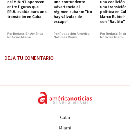
del MININT aparecen
una contundente
una coalición p
entre figuras que
advertencia al
una transición
EEUU evalúa para una
régimen cubano: "No
política en Cuba
transición en Cuba
hay válvulas de
Marco Rubio hab
escape"
con "Raulito" C
Por Redacción América
Por Redacción América
Por Redacción Amé
Noticias Miami
Noticias Miami
Noticias Miami
DEJA TU COMENTARIO
Cuba
Miami