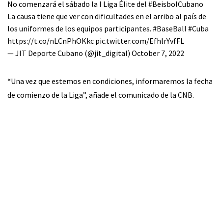
No comenzará el sábado la I Liga Élite del
#BeisbolCubano
La causa tiene que ver con dificultades en el arribo al país de
los uniformes de los equipos participantes.
#BaseBall
#Cuba
https://t.co/nLCnPhOKkc
pic.twitter.com/EfhlrYvfFL
— JIT Deporte Cubano (@jit_digital)
October 7, 2022
“Una vez que estemos en condiciones, informaremos la fecha
de comienzo de la Liga”, añade el comunicado de la CNB.