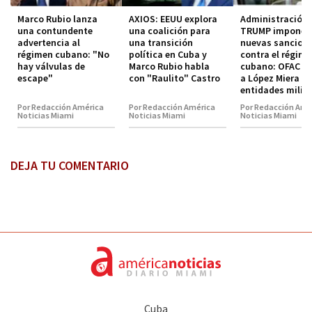
Marco Rubio lanza
AXIOS: EEUU explora
Administración
una contundente
una coalición para
TRUMP impone
advertencia al
una transición
nuevas sancion
régimen cubano: "No
política en Cuba y
contra el régim
hay válvulas de
Marco Rubio habla
cubano: OFAC in
escape"
con "Raulito" Castro
a López Miera y
entidades milit
Por Redacción América
Por Redacción América
Por Redacción Amé
Noticias Miami
Noticias Miami
Noticias Miami
DEJA TU COMENTARIO
Cuba