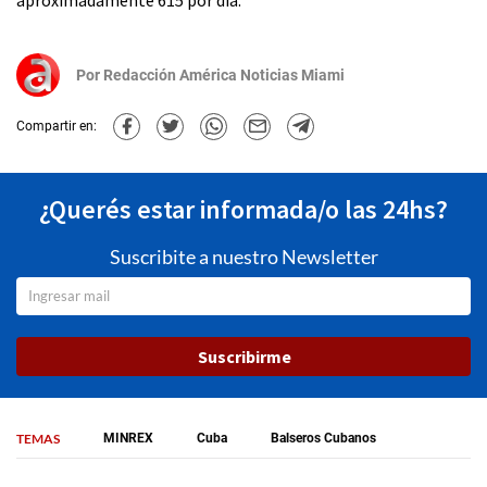
Por
Redacción América Noticias Miami
Compartir en:
¿Querés estar informada/o las 24hs?
Suscribite a nuestro Newsletter
Suscribirme
TEMAS
MINREX
Cuba
Balseros Cubanos