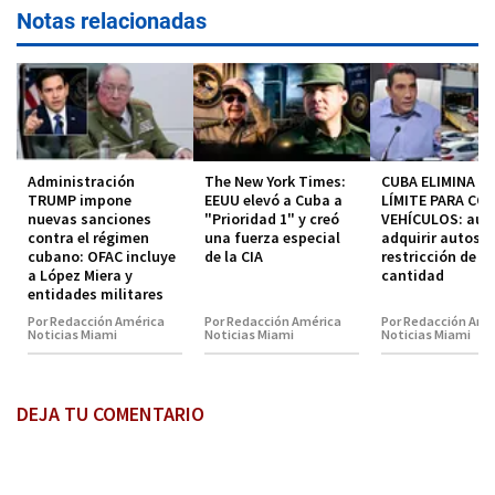
Notas relacionadas
Administración
The New York Times:
CUBA ELIMINA EL
TRUMP impone
EEUU elevó a Cuba a
LÍMITE PARA CO
nuevas sanciones
"Prioridad 1" y creó
VEHÍCULOS: aut
contra el régimen
una fuerza especial
adquirir autos s
cubano: OFAC incluye
de la CIA
restricción de
a López Miera y
cantidad
entidades militares
Por Redacción América
Por Redacción América
Por Redacción Amé
Noticias Miami
Noticias Miami
Noticias Miami
DEJA TU COMENTARIO