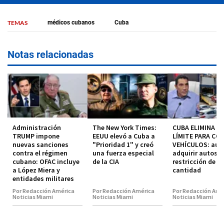
TEMAS
médicos cubanos
Cuba
Notas relacionadas
Administración
The New York Times:
CUBA ELIMINA EL
TRUMP impone
EEUU elevó a Cuba a
LÍMITE PARA CO
nuevas sanciones
"Prioridad 1" y creó
VEHÍCULOS: aut
contra el régimen
una fuerza especial
adquirir autos s
cubano: OFAC incluye
de la CIA
restricción de
a López Miera y
cantidad
entidades militares
Por Redacción América
Por Redacción América
Por Redacción Amé
Noticias Miami
Noticias Miami
Noticias Miami