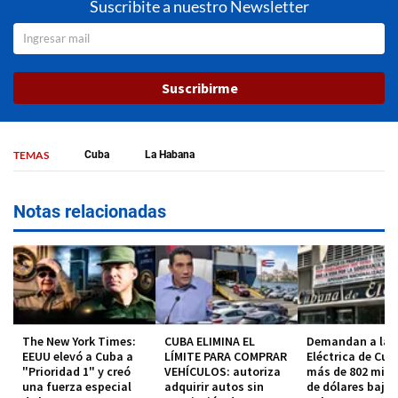
Suscribite a nuestro Newsletter
Suscribirme
TEMAS
Cuba
La Habana
Notas relacionadas
The New York Times:
CUBA ELIMINA EL
Demandan a la 
EEUU elevó a Cuba a
LÍMITE PARA COMPRAR
Eléctrica de Cub
"Prioridad 1" y creó
VEHÍCULOS: autoriza
más de 802 mill
una fuerza especial
adquirir autos sin
de dólares bajo 