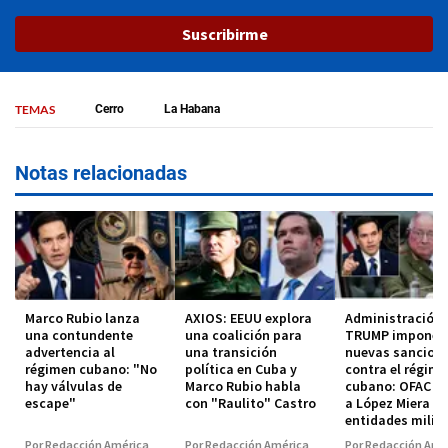
Suscribirme
TEMAS
Cerro
La Habana
Notas relacionadas
Marco Rubio lanza
AXIOS: EEUU explora
Administración
una contundente
una coalición para
TRUMP impone
advertencia al
una transición
nuevas sancion
régimen cubano: "No
política en Cuba y
contra el régim
hay válvulas de
Marco Rubio habla
cubano: OFAC in
escape"
con "Raulito" Castro
a López Miera y
entidades milit
Por Redacción América
Por Redacción América
Por Redacción Amé