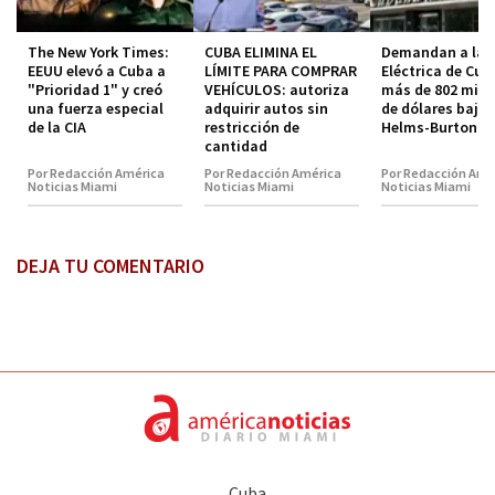
The New York Times:
CUBA ELIMINA EL
Demandan a la 
EEUU elevó a Cuba a
LÍMITE PARA COMPRAR
Eléctrica de Cub
"Prioridad 1" y creó
VEHÍCULOS: autoriza
más de 802 mill
una fuerza especial
adquirir autos sin
de dólares bajo 
de la CIA
restricción de
Helms-Burton
cantidad
Por Redacción América
Por Redacción América
Por Redacción Amé
Noticias Miami
Noticias Miami
Noticias Miami
DEJA TU COMENTARIO
Cuba