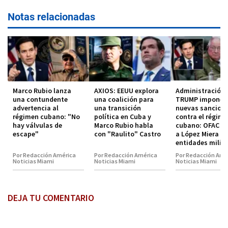
Notas relacionadas
Marco Rubio lanza
AXIOS: EEUU explora
Administración
una contundente
una coalición para
TRUMP impone
advertencia al
una transición
nuevas sancion
régimen cubano: "No
política en Cuba y
contra el régim
hay válvulas de
Marco Rubio habla
cubano: OFAC in
escape"
con "Raulito" Castro
a López Miera y
entidades milit
Por Redacción América
Por Redacción América
Por Redacción Amé
Noticias Miami
Noticias Miami
Noticias Miami
DEJA TU COMENTARIO