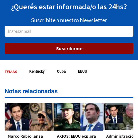
¿Querés estar informada/o las 24hs?
Suscribite a nuestro Newsletter
Suscribirme
TEMAS
Kentucky
Cuba
EEUU
Notas relacionadas
Marco Rubio lanza
AXIOS: EEUU explora
Administración