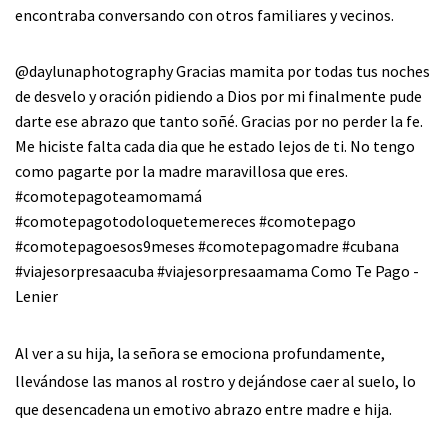
encontraba conversando con otros familiares y vecinos.
@daylunaphotography
Gracias mamita por todas tus noches
de desvelo y oración pidiendo a Dios por mi finalmente pude
darte ese abrazo que tanto soñé. Gracias por no perder la fe.
Me hiciste falta cada dia que he estado lejos de ti. No tengo
como pagarte por la madre maravillosa que eres.
#comotepagoteamomamá
#comotepagotodoloquetemereces
#comotepago
#comotepagoesos9meses
#comotepagomadre
#cubana
#viajesorpresaacuba
#viajesorpresaamama
Como Te Pago -
Lenier
Al ver a su hija, la señora se emociona profundamente,
llevándose las manos al rostro y dejándose caer al suelo, lo
que desencadena un emotivo abrazo entre madre e hija.