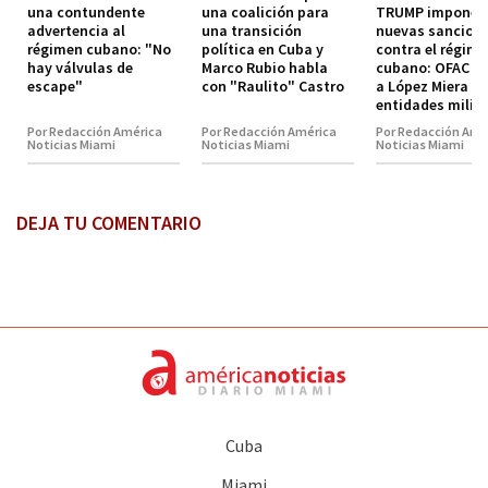
una contundente
una coalición para
TRUMP impone
advertencia al
una transición
nuevas sancion
régimen cubano: "No
política en Cuba y
contra el régim
hay válvulas de
Marco Rubio habla
cubano: OFAC in
escape"
con "Raulito" Castro
a López Miera y
entidades milit
Por Redacción América
Por Redacción América
Por Redacción Amé
Noticias Miami
Noticias Miami
Noticias Miami
DEJA TU COMENTARIO
Cuba
Miami